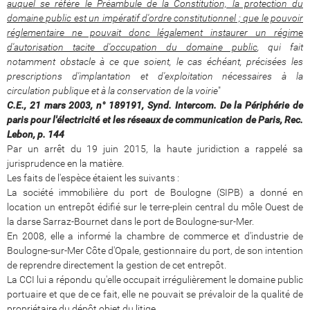
auquel se réfère le Préambule de la Constitution, la protection du
domaine public est un impératif d'ordre constitutionnel ; que le pouvoir
réglementaire ne pouvait donc légalement instaurer un régime
d'autorisation tacite d'occupation du domaine public
, qui fait
notamment obstacle à ce que soient, le cas échéant, précisées les
prescriptions d'implantation et d'exploitation nécessaires à la
circulation publique et à la conservation de la voirie
"
C.E., 21 mars 2003, n° 189191, Synd. Intercom. De la Périphérie de
paris pour l'électricité et les réseaux de communication de Paris, Rec.
Lebon, p. 144
Par un arrêt du 19 juin 2015, la haute juridiction a rappelé sa
jurisprudence en la matière.
Les faits de l'espèce étaient les suivants :
La société immobilière du port de Boulogne (SIPB) a donné en
location un entrepôt édifié sur le terre-plein central du môle Ouest de
la darse Sarraz-Bournet dans le port de Boulogne-sur-Mer.
En 2008, elle a informé la chambre de commerce et d'industrie de
Boulogne-sur-Mer Côte d'Opale, gestionnaire du port, de son intention
de reprendre directement la gestion de cet entrepôt.
La CCI lui a répondu qu'elle occupait irrégulièrement le domaine public
portuaire et que de ce fait, elle ne pouvait se prévaloir de la qualité de
propriétaire du dépôt objet du litige.