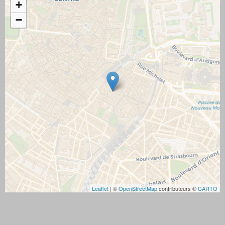
+
−
Leaflet
| ©
OpenStreetMap
contributeurs ©
CARTO