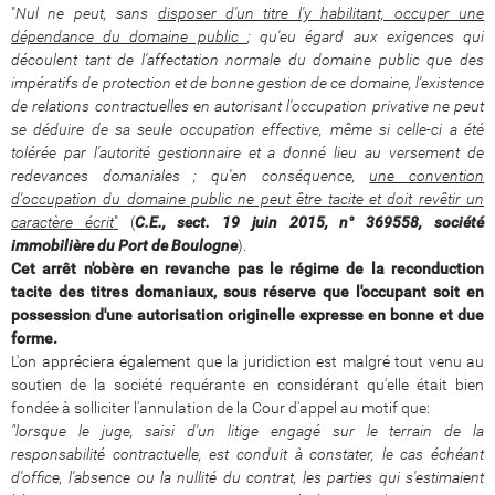
"
Nul ne peut, sans
disposer d'un titre l'y habilitant, occuper une
dépendance du domaine public
; qu'eu égard aux exigences qui
découlent tant de l'affectation normale du domaine public que des
impératifs de protection et de bonne gestion de ce domaine, l'existence
de relations contractuelles en autorisant l'occupation privative ne peut
se déduire de sa seule occupation effective, même si celle-ci a été
tolérée par l'autorité gestionnaire et a donné lieu au versement de
redevances domaniales ; qu'en conséquence,
une convention
d'occupation du domaine public ne peut être tacite et doit revêtir un
caractère écrit
"
(
C.E., sect. 19 juin 2015, n° 369558, société
immobilière du Port de Boulogne
).
Cet arrêt n'obère en revanche pas le régime de la reconduction
tacite des titres domaniaux, sous réserve que l'occupant soit en
possession d'une autorisation originelle expresse en bonne et due
forme.
L'on appréciera également que la juridiction est malgré tout venu au
soutien de la société requérante en considérant qu'elle était bien
fondée à solliciter l'annulation de la Cour d'appel au motif que:
"lorsque le juge, saisi d'un litige engagé sur le terrain de la
responsabilité contractuelle, est conduit à constater, le cas échéant
d'office, l'absence ou la nullité du contrat, les parties qui s'estimaient