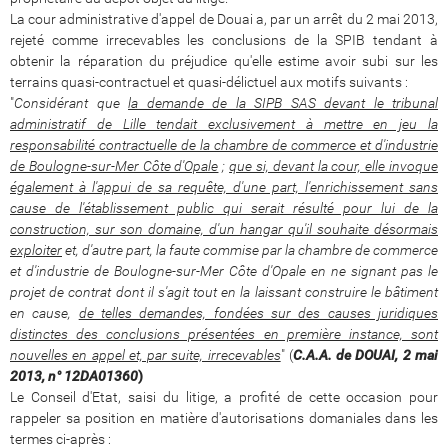
La cour administrative d'appel de Douai a, par un arrêt du 2 mai 2013,
rejeté comme irrecevables les conclusions de la SPIB tendant à
obtenir la réparation du préjudice qu'elle estime avoir subi sur les
terrains quasi-contractuel et quasi-délictuel aux motifs suivants :
"
Considérant que
la demande de la SIPB SAS devant le tribunal
administratif de Lille tendait exclusivement à mettre en jeu la
responsabilité contractuelle de la chambre de commerce et d'industrie
de Boulogne-sur-Mer Côte d'Opale
;
que si, devant la cour, elle invoque
également à l'appui de sa requête, d'une part, l'enrichissement sans
cause de l'établissement public qui serait résulté pour lui de la
construction, sur son domaine, d'un hangar qu'il souhaite désormais
exploiter
et, d'autre part, la faute commise par la chambre de commerce
et d'industrie de Boulogne-sur-Mer Côte d'Opale en ne signant pas le
projet de contrat dont il s'agit tout en la laissant construire le bâtiment
en cause,
de telles demandes, fondées sur des causes juridiques
distinctes des conclusions présentées en première instance, sont
nouvelles en appel et, par suite, irrecevables
" (
C.A.A. de DOUAI, 2 mai
2013, n°
12DA01360
)
Le Conseil d'Etat, saisi du litige, a profité de cette occasion pour
rappeler sa position en matière d'autorisations domaniales dans les
termes ci-après :