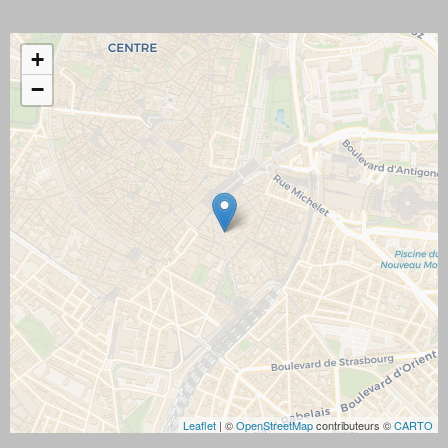
+
−
Leaflet
| ©
OpenStreetMap
contributeurs ©
CARTO